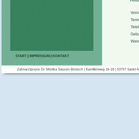
Felde
Vorn
Termi
Tele
Gebur
Ware
START
|
IMPRESSUM
|
KONTAKT
Zahnarztpraxis Dr. Monika Sausen-Bootsch | Kamillenweg 16-18 | 53757 Sankt Aug